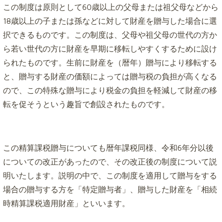
この制度は原則として60歳以上の父母または祖父母などから
18歳以上の子または孫などに対して財産を贈与した場合に選
択できるものです。この制度は、父母や祖父母の世代の方か
ら若い世代の方に財産を早期に移転しやすくするために設け
られたものです。生前に財産を（暦年）贈与により移転する
と、贈与する財産の価額によっては贈与税の負担が高くなる
ので、この特殊な贈与により税金の負担を軽減して財産の移
転を促そうという趣旨で創設されたものです。
この精算課税贈与についても暦年課税同様、令和6年分以後
についての改正があったので、その改正後の制度について説
明いたします。説明の中で、この制度を適用して贈与をする
場合の贈与する方を「特定贈与者」、贈与した財産を「相続
時精算課税適用財産」といいます。