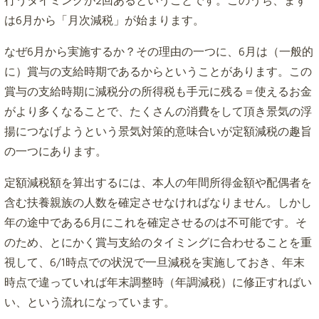
行うタイミングが2回あるということです。このうち、まず
は6月から「月次減税」が始まります。
なぜ6月から実施するか？その理由の一つに、6月は（一般的
に）賞与の支給時期であるからということがあります。この
賞与の支給時期に減税分の所得税も手元に残る＝使えるお金
がより多くなることで、たくさんの消費をして頂き景気の浮
揚につなげようという景気対策的意味合いが定額減税の趣旨
の一つにあります。
定額減税額を算出するには、本人の年間所得金額や配偶者を
含む扶養親族の人数を確定させなければなりません。しかし
年の途中である6月にこれを確定させるのは不可能です。そ
のため、とにかく賞与支給のタイミングに合わせることを重
視して、6/1時点での状況で一旦減税を実施しておき、年末
時点で違っていれば年末調整時（年調減税）に修正すればい
い、という流れになっています。